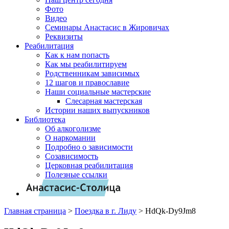
Фото
Видео
Семинары Анастасис в Жировичах
Реквизиты
Реабилитация
Как к нам попасть
Как мы реабилитируем
Родственникам зависимых
12 шагов и православие
Наши социальные мастерские
Слесарная мастерская
Истории наших выпускников
Библиотека
Об алкоголизме
О наркомании
Подробно о зависимости
Созависимость
Церковная реабилитация
Полезные ссылки
Главная страница
>
Поездка в г. Лиду
>
HdQk-Dy9Jm8