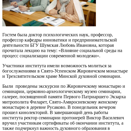
Гостем была доктор психологических наук, профессор,
профессор кафедры инноватики и предпринимательской
деятельности БГУ Шумская Любовь Ивановна, которая
прочитала лекцию на тему: «Влияние социальной среды на
процесс социализации современной молодежи».
Участники института имели возможность молиться за
богослужениями в Свято-Успенском Жировичском монастыре
и Трехсвятительском храме Минской духовной семинарии.
Были проведены экскурсии по Жировичскому монастырю и
семинарии, церковно-археологическому музею семинарии,
галерее, посвященной памяти Первого Патриаршего Экзарха
митрополита Филарет, Свято-Амвросиевскому женскому
монастырю в деревне Русаково. В понедельник вечером
прошел кинолекторий. В завершающий день работы
института ректор семинарии протоиерей Виктор Василевич
вручил участникам сертификаты об окончании института, а
также подчеркнул важность духовного образования в