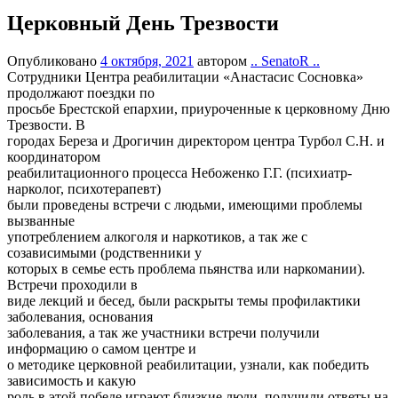
Церковный День Трезвости
Опубликовано
4 октября, 2021
автором
.. SenatoR ..
Сотрудники Центра реабилитации «Анастасис Сосновка»
продолжают поездки по
просьбе Брестской епархии, приуроченные к церковному Дню
Трезвости. В
городах Береза и Дрогичин директором центра Турбол С.Н. и
координатором
реабилитационного процесса Небоженко Г.Г. (психиатр-
нарколог, психотерапевт)
были проведены встречи с людьми, имеющими проблемы
вызванные
употреблением алкоголя и наркотиков, а так же с
созависимыми (родственники у
которых в семье есть проблема пьянства или наркомании).
Встречи проходили в
виде лекций и бесед, были раскрыты темы профилактики
заболевания, основания
заболевания, а так же участники встречи получили
информацию о самом центре и
о методике церковной реабилитации, узнали, как победить
зависимость и какую
роль в этой победе играют близкие люди, получили ответы на