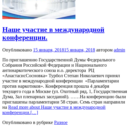
Наше участие в международной
конференции.
Опубликовано
15 января, 2018
15 января, 2018
автором
admin
По приглашению Государственной Думы Федерального
Собрания Российской Федерации и Национального
антинаркотического союза и.о. директора РЦ
«АнастасисСосновка» Турбол Степан Николаевич принял
участие в международной конференции «Парламентарии
против наркотиков». Конференция прошла 4 декабря
текущего года в Москве (ул. Охотный ряд, 1, Государственная
Дума, Зал пленарных заседаний). ……На конференцию были
приглашены парламентарии 58 стран. Семь стран направили
на
Read more about Наше участие в международной
конференции.
[…]
Опубликовано в рубрике
Разное